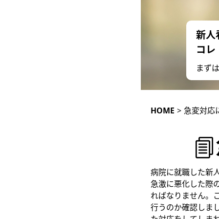
新人
コレ
まず
HOME
>
急変対応
病院に就職した新
急激に悪化した際
ればなりません。
行うのか確認しま