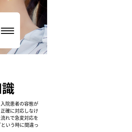
知識
、入院患者の容態が
く正確に対応しなけ
た流れで急変対応を
ざという時に間違っ